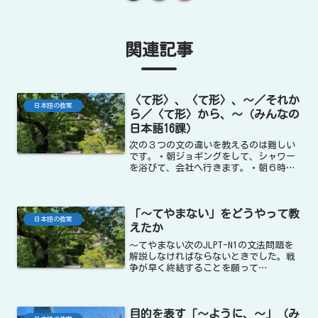
関連記事
〈て形〉、〈て形〉、〜／それか
日本語の教案
ら／〈て形〉から、〜（みんなの
日本語16課）
次の３つの文の違いを教えるのは難しい
です。・朝ジョギングをして、シャワー
を浴びて、会社へ行きます。・朝６時に
起きて、ジョギングをして、それから朝
ごはんを食べます。・シャワーを浴びて
から、ごはんを食べます。それで、次の
「〜てやまない」をどうやって教
ようなプリントを作りまし...
日本語の教案
えたか
〜てやまない次のJLPT-N1の文法問題を
解説しなければならないときでした。戦
争が早く終結することを願って
（ ）。⒈ かたくない ⒉
やまない ⒊ ほかならない ⒋
あたらない 先生：「戦争が早く終結す
目的を表す「〜ように、〜」（み
ることを願って・・・...