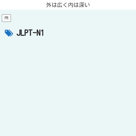
外は広く内は深い
PR
JLPT-N1