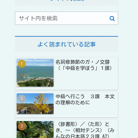
よく読まれている記事
名詞修飾節のガ・ノ交替
（「中級を学ぼう」１課）
中級へ行こう ３課 本文
の理解のために
〈辞書形〉／〈た形〉と
き、〜（相対テンス）（み
んなの日本語２３課 A2）