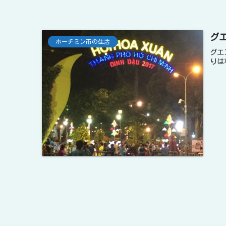
グエ
ホーチミン市の生活
グエ
りは