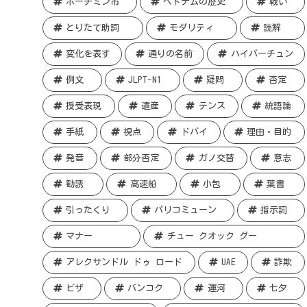
ホーチミン市
ベトナムの歴史
戦い
とりたて助詞
モダリティ
読解
変化を表す
通りの名前
ハイバーチュン
例文
JLPT-N1
疑問
否定
授受表現
遺産
テンス
統語論
手紙
視点
ドバイ
理由・目的
発音
部分否定
ガノ交替
意志
勧誘
高速船
小包
葉書
引ったくり
パリコミューン
指示詞
マナー
チュー クオック グー
アレクサンドル ドゥ ロード
UAE
詐欺
ビザ
バンコク
運河
七夕